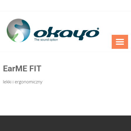
Skip
to
content
EarME FIT
lekki i ergonomiczny