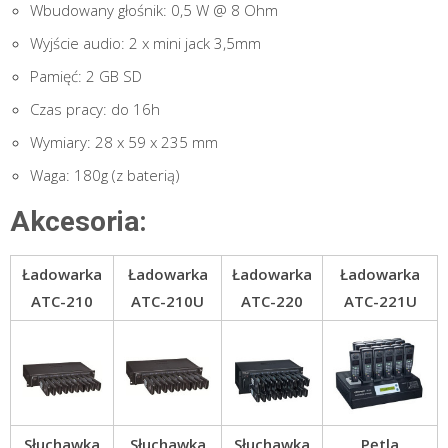
Wbudowany głośnik: 0,5 W @ 8 Ohm
Wyjście audio: 2 x mini jack 3,5mm
Pamięć: 2 GB SD
Czas pracy: do 16h
Wymiary: 28 x 59 x 235 mm
Waga: 180g (z baterią)
Akcesoria:
Ładowarka
Ładowarka
Ładowarka
Ładowarka
ATC-210
ATC-210U
ATC-220
ATC-221U
Słuchawka
Słuchawka
Słuchawka
Pętla