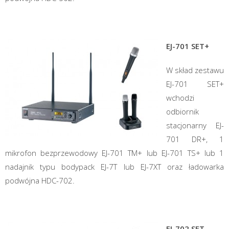
EJ-701 SET+
W skład zestawu
EJ-701 SET+
wchodzi
odbiornik
stacjonarny EJ-
701 DR+, 1
mikrofon bezprzewodowy EJ-701 TM+ lub EJ-701 TS+ lub 1
nadajnik typu bodypack EJ-7T lub EJ-7XT oraz ładowarka
podwójna HDC-702.
EJ-702 SET