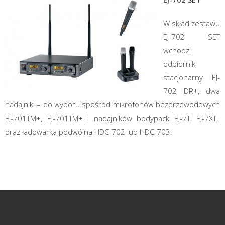
W skład zestawu
EJ-702 SET
wchodzi
odbiornik
stacjonarny EJ-
702 DR+, dwa
nadajniki – do wyboru spośród mikrofonów bezprzewodowych
EJ-701TM+, EJ-701TM+ i nadajników bodypack EJ-7T, EJ-7XT,
oraz ładowarka podwójna HDC-702 lub HDC-703.