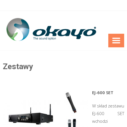
Skip
to
content
Zestawy
EJ-600 SET
W skład zestawu
EJ-600 SET
wchodzi