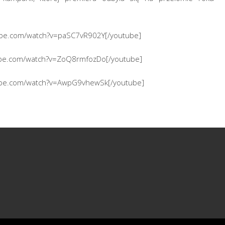
ube.com/watch?v=paSC7vR902Y[/youtube]
ube.com/watch?v=ZoQ8rmfozDo[/youtube]
ube.com/watch?v=AwpG9vhewSk[/youtube]