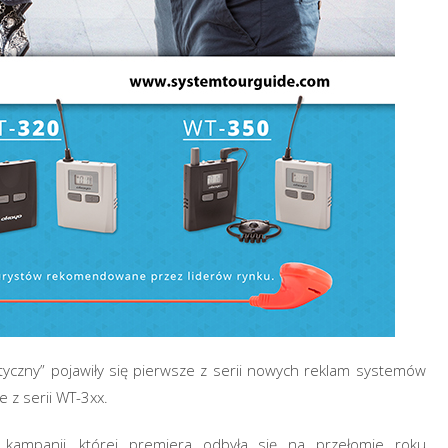
zny” pojawiły się pierwsze z serii nowych reklam systemów
 z serii WT-3xx.
 kampanii, której premiera odbyła się na przełomie roku